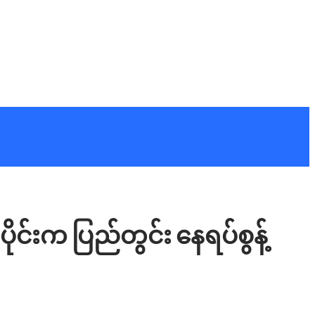
င်းက ပြည်တွင်း နေရပ်စွန့်