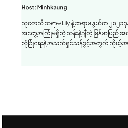
Host: Minhkaung
သုတေသီ ဆရာမ Lily နဲ့ ဆရာမ နွယ်က ၂၀၂၁ခုနှစ်
အတွေ့အကြုံမရှိတဲ့ သန်းနဲ့ချီတဲ့ မြန်မာပြည်
လုံခြုံရေးနဲ့ အသက်ရှင်သန်ခွင့်အတွက် ကိုယ့