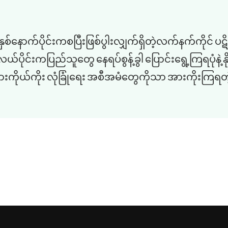
နောက်ပိုင်းကစပြီးဖြစ်ပွါးလျှက်ရှိတဲ့လက်နက်ကိုင် ပဋိ
 အလယ်ပိုင်းကပြည်သူတွေ နေရပ်စွန့်ခွါ ပြောင်းရွေ့ကြရပု
်အားကိုယ်ကိုး လုံခြုံရေး အစီအမံတွေကိုသာ အားကိုးကြ