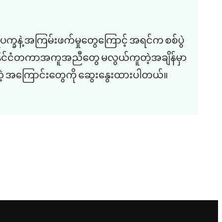
ပက္ခနဲ့ အကြမ်းဖက်မှုတွေကြောင့် အရင်က စစ်ပွဲ
ံနဲ့ နိုင်ငံတကာအကူအညီတွေ မလွယ်ကူတဲ့အချိန်မှာ
ရတဲ့ အကြောင်းတွေကို ဆွေးနွေးထားပါတယ်။​