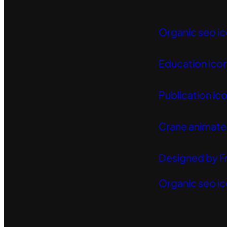
Organic seo ic
Education icon
Publication ico
Crane animated
Designed by F
Organic seo ic